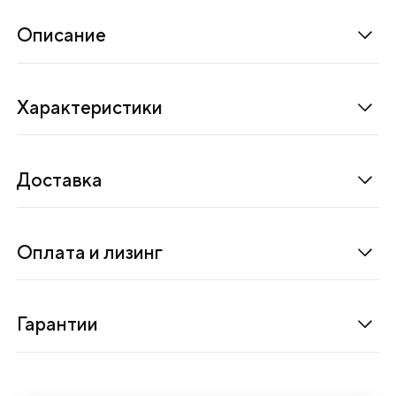
л
и
Описание
ч
е
Характеристики
с
к
и
Доставка
е
л
е
Оплата и лизинг
н
т
о
Гарантии
ч
н
ы