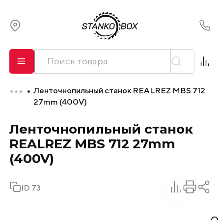
О компании
Сервис
Ленточнопильный станок REALREZ MBS 712
Оплата и лизинг
27mm (400V)
Ленточнопильный станок
Доставка
REALREZ MBS 712 27mm
Контакты
(400V)
ID 73
О