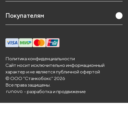
л
и
Покупателям
ч
а
е
т
с
я
Политика конфиденциальности
Сайт носит исключительно информационный
в
характер и не является публичной офертой
ы
© ООО "Станкобокс" 2026
с
Все права защищены.
о
- разработка и продвижение
к
о
й
э