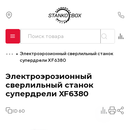
О компании
Сервис
Электроэрозионный сверлильный станок
Оплата и лизинг
супердрели XF6380
Электроэрозионный
Доставка
сверлильный станок
Контакты
супердрели XF6380
ID 60