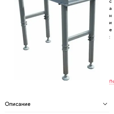
с
а
н
и
е
:
л
я
п
о
По
д
а
ч
и
Описание
и