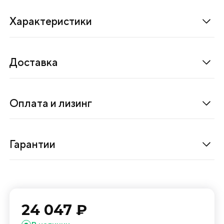
п
Характеристики
р
и
е
Доставка
м
а
з
Оплата и лизинг
а
г
о
Гарантии
т
о
в
к
и
24 047 ₽