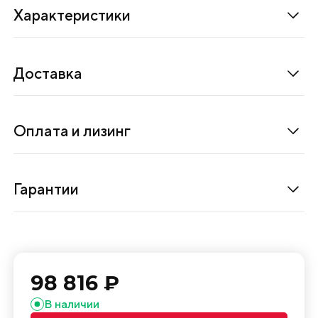
ь
Характеристики
д
л
я
Доставка
а
в
т
Оплата и лизинг
о
н
о
Гарантии
м
н
о
г
98 816 ₽
о
п
В наличии