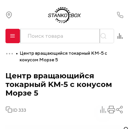
О компании
Сервис
Центр вращающийся токарный KM-5 с
Оплата и лизинг
конусом Морзе 5
Центр вращающийся
Доставка
токарный KM-5 с конусом
Контакты
Морзе 5
ID 333
О