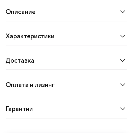
и
й
Описание
с
я
Характеристики
ц
е
н
Доставка
т
р
К
Оплата и лизинг
М
-
5
Гарантии
п
р
е