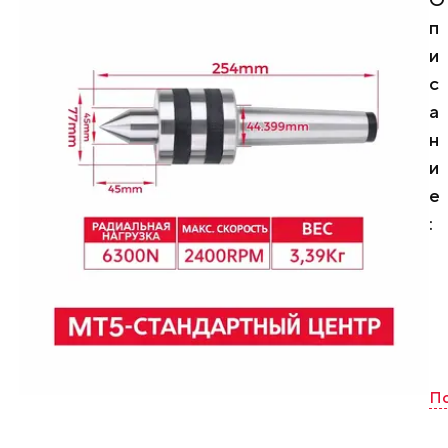
п
и
с
а
н
и
е
:
В
р
а
щ
а
По
ю
щ