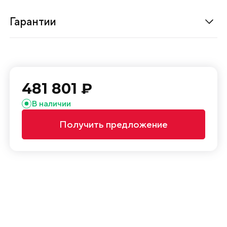
л
е
Гарантии
н
и
я
г
481 801 ₽
л
у
В наличии
х
Получить предложение
и
х
и
с
к
в
о