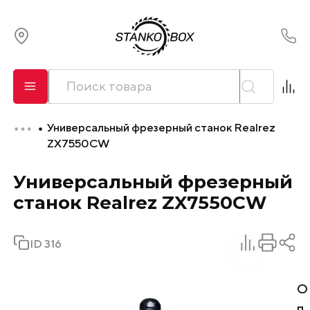
О компании
Сервис
Универсальный фрезерный станок Realrez
Оплата и лизинг
ZX7550CW
Универсальный фрезерный
Доставка
станок Realrez ZX7550CW
Контакты
ID 316
О
п