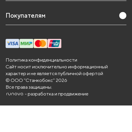
,
а
Покупателям
т
а
к
ж
е
д
Политика конфиденциальности
Сайт носит исключительно информационный
л
характер и не является публичной офертой
я
© ООО "Станкобокс" 2026
р
Все права защищены.
а
- разработка и продвижение
с
с
в
е