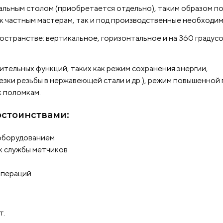
резьбонарезной манипулятор – 1 шт.
Кабель п
льным столом (приобретается отдельно), таким образом п
шт.
Резьбонарезной патрон – 1 шт.
Крепежн
к частным мастерам, так и под производственные необходи
шт.
Ключ для регулирования крутящего момен
странстве: вертикальное, горизонтальное и на 360 градусо
шт.
Инструкция по эксплуатации – 1 шт.
Наб
метчиков стандарта DIN-GT24
(М6-8, М10, М1
М18-20, М22, М24)
ительных функций, таких как режим сохранения энергии,
ки резьбы в нержавеющей стали и др.), режим повышенной п
к поломкам.
стоинствами:
 оборудованием
к службы метчиков
операций
т.