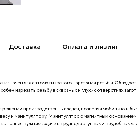
производственные необходимости.
Оснащен 
модулем для нарезки резьбы в пространстве: в
горизонтальное и на 360 градусов в каждом
положении.
BLOMATEK M24GB
обладает рядо
дополнительных функций, таких как режим со
энергии, высокоскоростной, низкоскоростной
Доставка
Оплата и лизинг
нарезки резьбы в нержавеющей стали и др.), р
повышенной подачи и другие. Редуктор и сер
Ман
работаю плавно и не склонны к поломкам.
обладает следующими
дназначен для автоматического нарезания резьбы. Обладае
достоинствами:
экономит время, за
бен нарезать резьбу в сквозных и глухих отверстиях загото
резьбу другим оборудованием
сокращает ве
поломки, продлевает срок службы метчиков
 решении производственных задач, позволяя мобильно и бы
производительность и качество
широкий ди
у весу и манипулятору. Манипулятор с магнитным основание
удобство последовательных
 выполняя нужные задачи в труднодоступных и неудобных д
Комплектация:
операций
Электричес