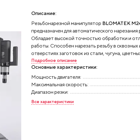
Описание:
Резьбонарезной манипулятор
BLOMATEK M2
предназначен для автоматического нарезания 
Обладает высокой точностью обработки и от
работы. Способен нарезать резьбу в сквозных 
отверстиях заготовок из стали, чугуна, цветны
пластиков.
Подробное описание
Резьбонарезной манипулятор обес
Основные характеристики:
гибкость в решении производственных задач, 
мобильно и быстро нарезать резьбу в заготов
Мощность двигателя:
размера, благодаря малому весу и манипулято
Максимальная скорость:
с магнитным основанием может быть размещён
Диапазон резки:
металлической поверхности, легко выполняя н
Все характеристики
труднодоступных и неудобных для традиционн
инструментов местах.
Станок может быть доп
оборудован специальным столом (приобретает
таким образом получится полноценное выдел
место. Подойдёт как частным мастерам, так и 