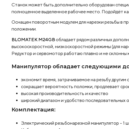
Станок может быть дополнительно оборудован специа
полноценное выделенное рабочее место. Подойдёт ка
Оснащен поворотным модулем для нарезки резьбы в про
положении.
BLOMATEK M24GB
обладает рядом различных дополн
высокоскоростной, низкоскоростной режимы (для нарез
Редуктор и сервомотор работаю плавно и не склонны 
Манипулятор обладает следующими до
экономит время, затрачиваемое на резьбу другим
сокращает вероятность поломки, продлевает сро
высокая производительность и качество
широкий диапазон и удобство последовательных 
Комплектация:
Электрический резьбонарезной манипулятор – 1 ш