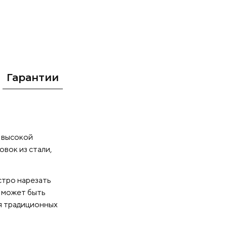
поворотным
ертикальное,
м различных
хранения
 режимы (для
Гарантии
ежим
вомотор
ипулятор
т высокой
трачиваемое на
вок из стали,
роятность
высокая
стро нарезать
апазон и
м может быть
ля традиционных
кий