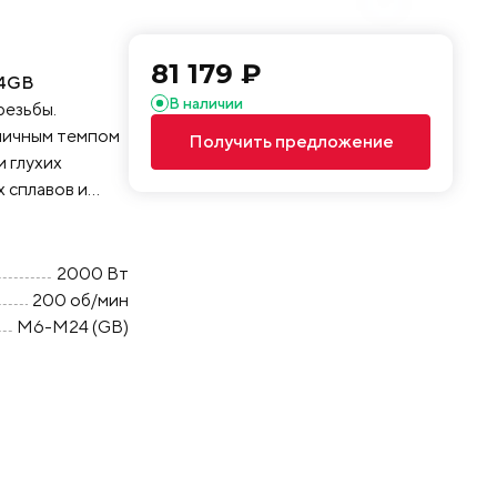
81 179 ₽
4GB
В наличии
резьбы.
личным темпом
Получить предложение
и глухих
х сплавов и
печивает
позволяя
ках любого
2000 Вт
ру. Манипулятор
200 об/мин
 на любой
М6-М24 (GB)
ужные задачи в
ых
олнительно
ся отдельно),
енное рабочее
под