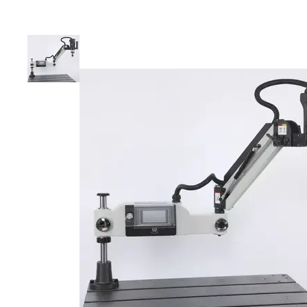
Оснастка для токарных станков
Оснастка для фрезерных
станков с ЧПУ
Мотопомпы
Генераторы