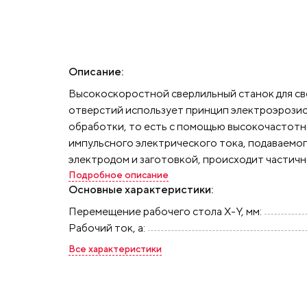
Описание:
Высокоскоростной сверлильный станок для с
отверстий использует принцип электроэрози
обработки, то есть с помощью высокочастот
импульсного электрического тока, подаваемо
электродом и заготовкой, происходит частич
(эрозия) заготовки в виде микроскопических л
Подробное описание
Основные характеристики:
повысить скорость эрозии используют подачу
высоким давлением, в качестве рабочей жидк
Перемещение рабочего стола X-Y, мм:
применяться обычная водопроводная вода или
Рабочий ток, а:
жидкость.
Данный станок особенно хорошо по
Все характеристики
сверления отверстий диаметром 0,2-3,0 мм. д
нержавеющей, закаленной стали, меди, алюмин
твердосплавной стали, соотношение глубины 