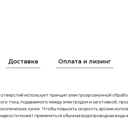
может достигать 300:1.
Станок способен свер
или криволинейную поверхность. Может прос
начальное отверстие, фильеры, отверстие для 
отвода тепла, для жидкости, для газа, группов
отверстия большой глубины. Станок также мо
использовать в качестве экстрактора для извл
сломанных сверл или метчиков в обрабатываем
разрушения исходного отверстия или винта.
Ос
цифровые устройства отображения.
Основны
Доставка
Оплата и лизинг
преимущества:
Контроль глубины сверлен
автоматического возврата в исходное
положение.
Доступно сверление отверстий
0,3–3,0 мм с большой выработкой энергии.
М
ток обработки 35А.
ZNC – программное упр
 отверстий использует принцип электроэрозионной обработ
оси
Z.
Централизованная система смазки.
го тока, подаваемого между электродом и заготовкой, про
охлаждение, электрический насос.
Линейны
оскопических лунок. Чтобы повысить скорость эрозии испол
направляющие.
Тайваньская бесшовная вра
 жидкости может применяться обычная водопроводная вода 
сверлильная головка.
Панель управления ЧП
возможностью перемещения, что более удобн