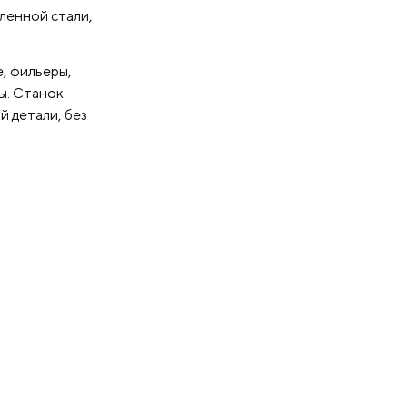
ья
ленной стали,
, более
, фильеры,
ны. Станок
й детали, без