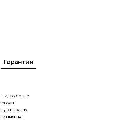
лить скошенную
верлить
фильтра, для
ые отверстия и
жно
ечения
ой детали, без
и X, Y, Z имеют
е
Гарантии
ия и функция
 диаметром
аксимальный
авление
ки, то есть с
Водяное
исходит
е
ьзуют подачу
щающаяся
или мыльная
У с
о в