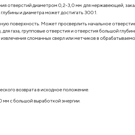
управлении.
Корпус машины выполнен из лит
ия отверстий диаметром 0,2-3,0 мм. для нержавеющей, зака
чугуна.
Цельнометаллическое водяное крыло
глубины и диаметра может достигать 300:1.
удобное в использовании.
Более точное
ную поверхность. Может просверлить начальное отверстие
сверление.
Освещение рабочей зоны.
и, для газа, групповые отверстия и отверстия большой глуби
 извлечения сломанных сверл или метчиков в обрабатываемо
еского возврата в исходное положение.
 мм с большой выработкой энергии.