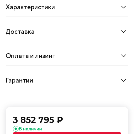
и
Характеристики
м
е
л
Доставка
к
о
с
Оплата и лизинг
е
р
и
Гарантии
й
н
о
г
3 852 795 ₽
о
п
В наличии