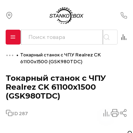
О компании
Сервис
Токарный станок с ЧПУ Realrez CK
Оплата и лизинг
61100х1500 (GSK980TDC)
Токарный станок с ЧПУ
Доставка
Realrez CK 61100х1500
Контакты
(GSK980TDC)
ID 287
О