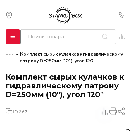
О компании
Сервис
Комплект сырых кулачков к гидравлическому
Оплата и лизинг
патрону D=250мм (10″), угол 120°
Комплект сырых кулачков к
Доставка
гидравлическому патрону
Контакты
D=250мм (10″), угол 120°
ID 267
О