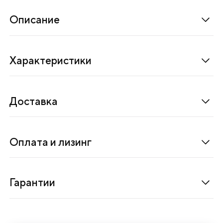
н
и
Описание
е
.
Характеристики
К
о
м
Доставка
п
л
е
Оплата и лизинг
к
т
н
Гарантии
е
з
а