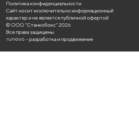
с
Политика конфиденциальности
Сайт носит исключительно информационный
т
характер и не является публичной офертой
а
© ООО "Станкобокс" 2026
н
Все права защищены.
к
- разработка и продвижение
а
к
о
м
п
а
к
т
н
ы
и