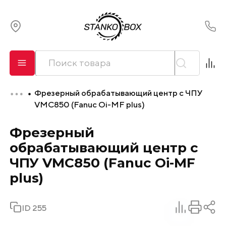
О компании
Сервис
Фрезерный обрабатывающий центр с ЧПУ
Оплата и лизинг
VMC850 (Fanuc Oi-MF plus)
Фрезерный
Доставка
обрабатывающий центр с
Контакты
ЧПУ VMC850 (Fanuc Oi-MF
plus)
ID 255