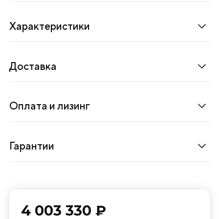
р
и
Характеристики
в
о
д
Доставка
о
м
с
Оплата и лизинг
п
р
я
Гарантии
м
ы
м
п
4 003 330 ₽
о