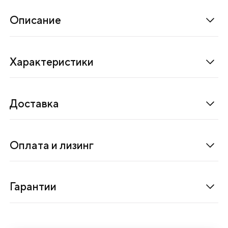
о
е
Описание
о
с
Характеристики
н
о
в
Доставка
а
н
и
Оплата и лизинг
е
P
M
Гарантии
L
-
3