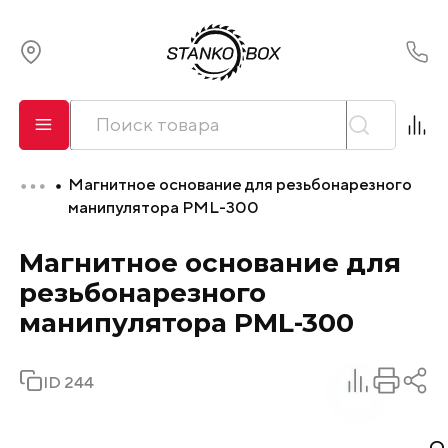
О компании
Сервис
Магнитное основание для резьбонарезного
Оплата и лизинг
манипулятора PML-300
Магнитное основание для
Доставка
резьбонарезного
Контакты
манипулятора PML-300
ID 244
О