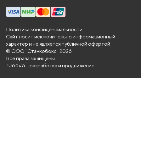
е
р
х
н
Политика конфиденциальности
Сайт носит исключительно информационный
о
характер и не является публичной офертой
с
© ООО "Станкобокс" 2026
т
Все права защищены.
е
- разработка и продвижение
й
,
в
н
у
т
р
е