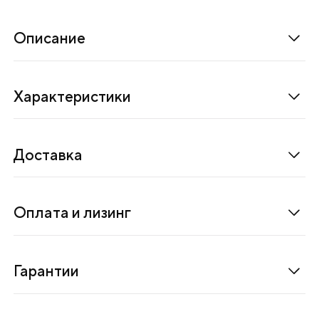
и
м
Описание
е
л
к
Характеристики
о
с
е
Доставка
р
и
й
Оплата и лизинг
н
о
г
Гарантии
о
п