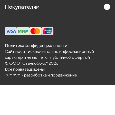
л
Покупателям
ь
н
а
я
о
с
Политика конфиденциальности
Сайт носит исключительно информационный
о
характер и не является публичной офертой
б
© ООО "Станкобокс" 2026
е
Все права защищены.
н
- разработка и продвижение
н
о
с
т
ь