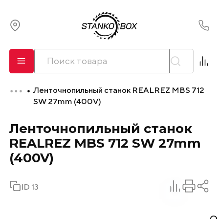
О компании
Сервис
Ленточнопильный станок REALREZ MBS 712
Оплата и лизинг
SW 27mm (400V)
Ленточнопильный станок
Доставка
REALREZ MBS 712 SW 27mm
Контакты
(400V)
ID 13
О