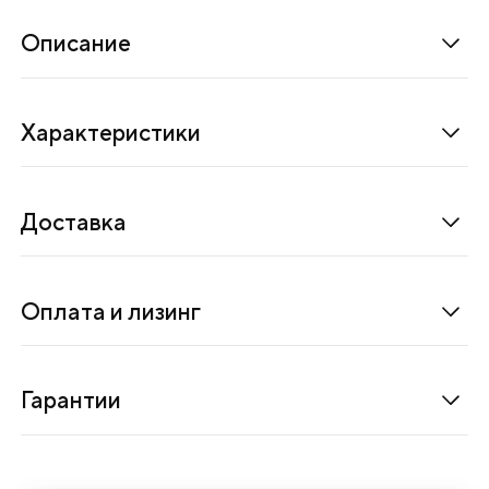
л
и
Описание
ч
е
Характеристики
с
к
и
Доставка
е
л
е
Оплата и лизинг
н
т
о
Гарантии
ч
н
ы